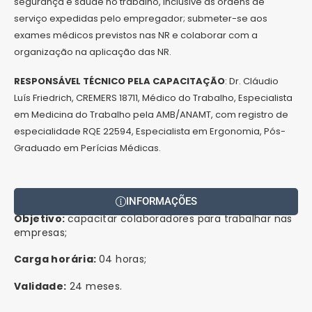
segurança e saúde no trabalho, inclusive as ordens de
serviço expedidas pelo empregador; submeter-se aos
exames médicos previstos nas NR e colaborar com a
organização na aplicação das NR.
RESPONSÁVEL TÉCNICO PELA CAPACITAÇÃO
: Dr. Cláudio
Luís Friedrich, CREMERS 18711, Médico do Trabalho, Especialista
em Medicina do Trabalho pela AMB/ANAMT, com registro de
especialidade RQE 22594, Especialista em Ergonomia, Pós-
Graduado em Perícias Médicas.
INFORMAÇÕES
Objetivo:
capacitar colaboradores para trabalhar nas
empresas;
Carga horária:
04 horas;
Validade:
24 meses.