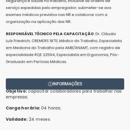
segurança e saúde no trabalho, inclusive as ordens de
serviço expedidas pelo empregador; submeter-se aos
exames médicos previstos nas NR e colaborar com a
organização na aplicação das NR.
RESPONSÁVEL TÉCNICO PELA CAPACITAÇÃO
: Dr. Cláudio
Luís Friedrich, CREMERS 18711, Médico do Trabalho, Especialista
em Medicina do Trabalho pela AMB/ANAMT, com registro de
especialidade RQE 22594, Especialista em Ergonomia, Pós-
Graduado em Perícias Médicas.
INFORMAÇÕES
Objetivo:
capacitar colaboradores para trabalhar nas
empresas;
Carga horária:
04 horas;
Validade:
24 meses.