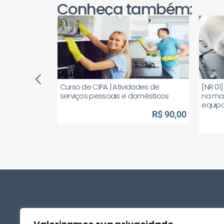
Conheça também:
integração
Curso de CIPA | Atividades de
[NR 01
 e domésticos
serviços pessoais e domésticos
na ma
equip
R$ 50,00
R$ 90,00