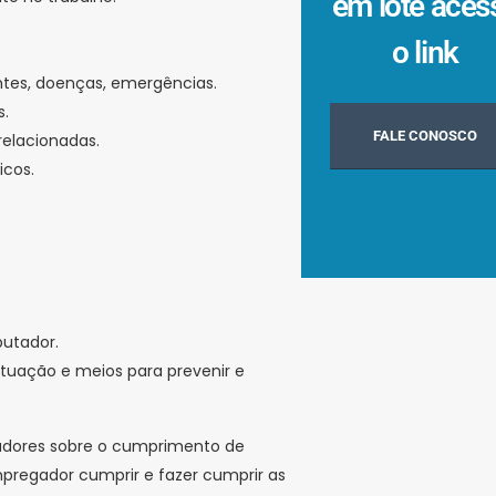
em lote aces
o link
tes, doenças, emergências.
s.
FALE CONOSCO
relacionadas.
icos.
putador.
tuação e meios para prevenir e
lhadores sobre o cumprimento de
mpregador cumprir e fazer cumprir as