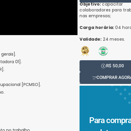
Objetivo:
capacitar
colaboradores para tra
nas empresas;
Carga horária:
04 hora
Validade:
24 meses.
gerais].
adora 01].
R$ 50,00
].
COMPRAR AGOR
cupacional [PCMSO].
ho.
Para compr
to no trabalho.