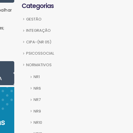
Categorias
balhar
GESTÃO
s;
INTEGRAÇÃO
CIPA-(NR 05)
PSICOSSOCIAL
NORMATIVOS
NR1
A
NR6
NR7
NR9
as
NR10