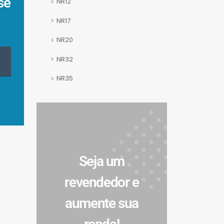
se
NR12
NR17
NR20
NR32
NR35
Seja um
revendedor e
aumente sua