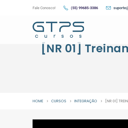
Fale Conosco!
(55) 99685-3386
suporte
[NR 01] Treina
HOME
CURSOS
INTEGRAÇÃO
[NR 01] TR