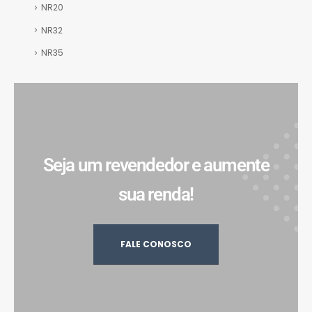
NR20
NR32
NR35
Seja um revendedor e aumente
sua renda!
FALE CONOSCO