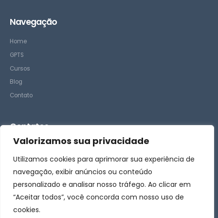
Navegação
Home
GPTS
Cursos
Blog
Contato
Contatos
Valorizamos sua privacidade
– Suporte
Utilizamos cookies para aprimorar sua experiência de
– Comercial
navegação, exibir anúncios ou conteúdo
personalizado e analisar nosso tráfego. Ao clicar em
Siga-nos
“Aceitar todos”, você concorda com nosso uso de
cookies.