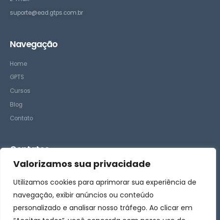
suporte@ead.gtps.com.br
Navegação
Home
GPTS
Cursos
Blog
Contato
Contatos
Valorizamos sua privacidade
– Suporte
Utilizamos cookies para aprimorar sua experiência de
– Comercial
navegação, exibir anúncios ou conteúdo
personalizado e analisar nosso tráfego. Ao clicar em
Siga-nos