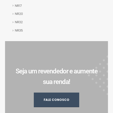
NR17
NR20
NR32
NR35
Seja um revendedor e aumente
sua renda!
FALE CONOSCO