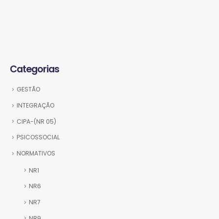
Categorias
GESTÃO
INTEGRAÇÃO
CIPA-(NR 05)
PSICOSSOCIAL
NORMATIVOS
NR1
NR6
NR7
GTPS Cursos © 2024. Todos os direitos reservados.
NR9