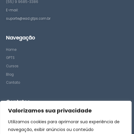
(55) 9 9685-3386
E-mail:
suporte@ead.gtps.com.br
Navegação
Home
GPTS
Cursos
Blog
Contato
Contatos
Valorizamos sua privacidade
– Suporte
Utilizamos cookies para aprimorar sua experiência de
– Comercial
navegação, exibir anúncios ou conteúdo