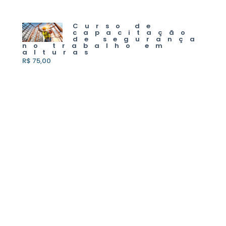
Curso de
capacitação
de segurança
no trabalho em
alturas
R$ 75,00