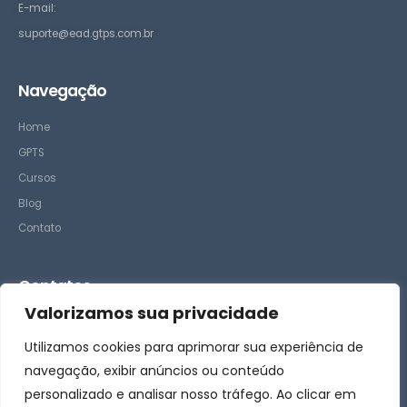
E-mail:
suporte@ead.gtps.com.br
Navegação
Home
GPTS
Cursos
Blog
Contato
Contatos
Valorizamos sua privacidade
– Suporte
Utilizamos cookies para aprimorar sua experiência de
– Comercial
navegação, exibir anúncios ou conteúdo
personalizado e analisar nosso tráfego. Ao clicar em
Siga-nos